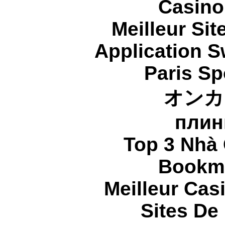
Casino
Meilleur Sit
Application 
Paris Sp
オンカ
плин
Top 3 Nhà 
Bookma
Meilleur Cas
Sites De 