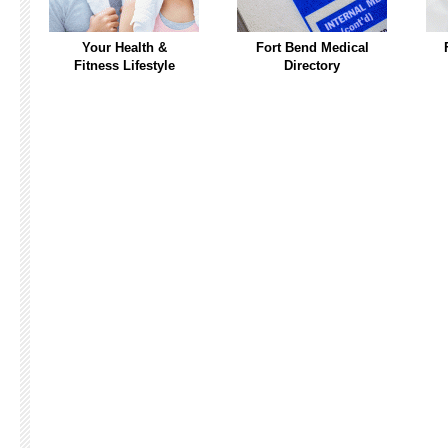
Your Health &
Fort Bend Medical
Fitness Lifestyle
Directory