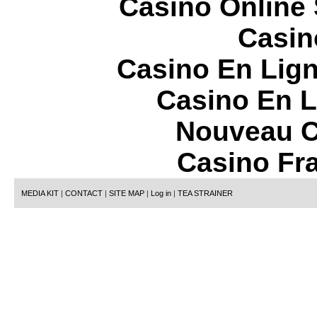
Casino Online
Casin
Casino En Lign
Casino En L
Nouveau C
Casino Fr
MEDIA KIT
|
CONTACT
|
SITE MAP
|
Log in
|
TEA STRAINER